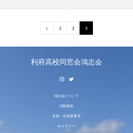
1
2
3
利府高校同窓会鴻志会
鴻志会について
活動報告
名前・住所変更等
ギャラリー